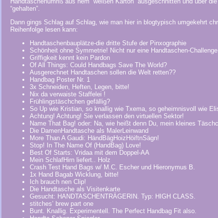
Handtaschenumriß aus nem “weißen Karton” ausgeschnitten und über die 
“gehalten”.
Dann gings Schlag auf Schlag, wie man hier in blogtypisch umgekehrt ch
Reihenfolge lesen kann:
Handtaschenbauplätze-die dritte Stufe der Pinxographie
Schönheit ohne Symmetrie! Nicht nur eine Handtaschen-Challenge
Griffigkeit kennt kein Pardon
Of All Things: Could Handbags Save The World?
Ausgerechnet Handtaschen sollen die Welt retten??
Handbag Poster Nr. 1
3x Schneiden, Heften, Legen, bitte!
Nix da verwaiste Staffelei !
Frühlingstäschchen gefällig?
So Up wie Kristian, so knallig wie Txema, so geheimnisvoll wie El
Achtung! Achtung! Sie verlassen den virtuellen Sektor!
Name That Bag! oder: Na, wie heißt denn Du, mein kleines Täsch
Die DamenHandtasche als MalerLeinwand
More Than A Gaudi: HändBägHoizHöiftnSägn!
Stop! In The Name Of (HandBag) Love!
Best Of Starts: Vridaa mit dem Doppel-AA
Mein SchlafHirn liefert.. Holz
Crash Test Hand Bags w/ M.C. Escher und Hieronymus B.
1x Hand Bagab Wicklung, bitte!
Ich brauch nen Clip!
Die Handtasche als Visitenkarte
Gesucht: HANDTASCHENTRÄGERIN. Typ: HIGH CLASS
.
stitches’ brew part one
Bunt. Knallig. Experimentell. The Perfect Handbag Fit also.