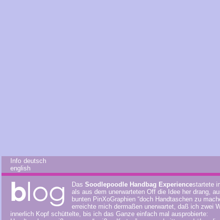
Info deutsch
english
Das
Soodlepoodle Handbag Experience
startete i
als aus dem unerwarteten Off die Idee her drang, a
bunten
PinXoGraphien
“doch Handtaschen zu mache
erreichte mich dermaßen unerwartet, daß ich zwei 
innerlich Kopf schüttelte, bis ich das Ganze einfach mal ausprobierte: